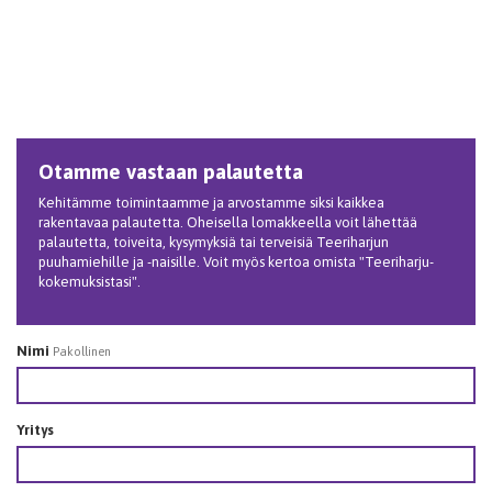
Otamme vastaan palautetta
Kehitämme toimintaamme ja arvostamme siksi kaikkea
rakentavaa palautetta. Oheisella lomakkeella voit lähettää
palautetta, toiveita, kysymyksiä tai terveisiä Teeriharjun
puuhamiehille ja -naisille. Voit myös kertoa omista "Teeriharju-
kokemuksistasi".
Nimi
Pakollinen
Yritys