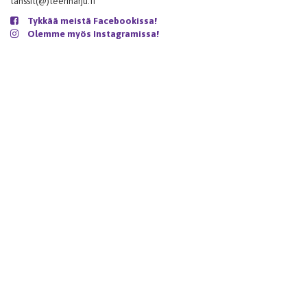
tanssit(@)teeriharju.fi
Tykkää meistä Facebookissa!
Olemme myös Instagramissa!