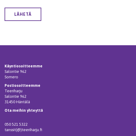
LÄHETÄ
Käyntiosoitteemme
Salontie 962
Somero
Postiosoitteemme
Teeriharju
Salontie 962
31450 Häntälä
Ota meihin yhteyttä
050 521 5322
tanssit(@)teeriharju.fi