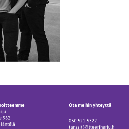
soitteemme
Ota meihin yhteyttä
rju
e 962
050 521 5322
Häntälä
tanssit(@)teeriharju.fi