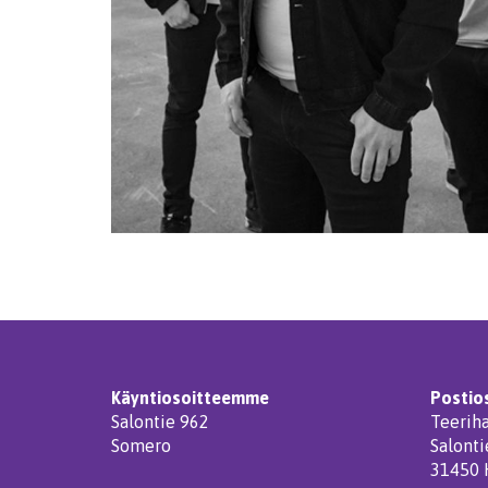
Käyntiosoitteemme
Postio
Salontie 962
Teeriha
Somero
Salonti
31450 